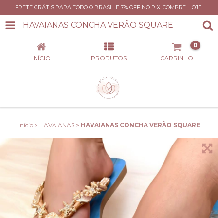
FRETE GRÁTIS PARA TODO O BRASIL E 7% OFF NO PIX. COMPRE HOJE!
HAVAIANAS CONCHA VERÃO SQUARE
0
INÍCIO
PRODUTOS
CARRINHO
Início
>
HAVAIANAS
>
HAVAIANAS CONCHA VERÃO SQUARE