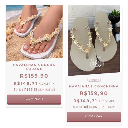
HAVAIANAS CONCHA
SQUARE
R$159,90
4 CORES
R$148,71
COM
PIX
HAVAIANAS CONCHINHA
6
X DE
R$26,65
SEM JUROS
R$159,90
COMPRAR
R$148,71
COM
PIX
6
X DE
R$26,65
SEM JUROS
COMPRAR