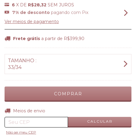
6
X DE
R$28,32
SEM JUROS
7% de desconto
pagando com Pix
Ver meios de pagamento
Frete grátis
a partir de
R$399,90
TAMANHO :
33/34
ALTERAR CEP
Entregas para o CEP:
Meios de envio
CALCULAR
Não sei meu CEP