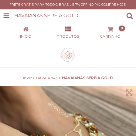
FRETE GRÁTIS PARA TODO O BRASIL E 7% OFF NO PIX. COMPRE HOJE!
HAVAIANAS SEREIA GOLD
0
INÍCIO
PRODUTOS
CARRINHO
Início
>
HAVAIANAS
>
HAVAIANAS SEREIA GOLD