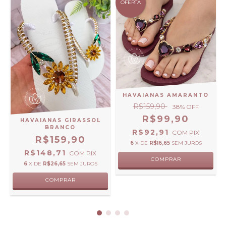
OFERTA
HAVAIANAS AMARANTO
R$159,90
38
% OFF
R$99,90
HAVAIANAS GIRASSOL
BRANCO
R$92,91
COM
PIX
R$159,90
6
X DE
R$16,65
SEM JUROS
R$148,71
COM
PIX
COMPRAR
6
X DE
R$26,65
SEM JUROS
COMPRAR